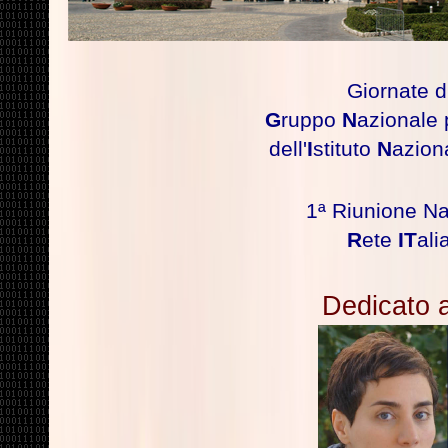
Giornate d
G
ruppo
N
azionale 
dell'
I
stituto
N
azion
1ª Riunione Naz
R
ete
IT
ali
Dedicato 